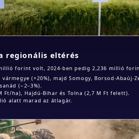
 regionális eltérés
llió forint volt, 2024-ben pedig 2,236 millió fori
vármegye (+20%), majd Somogy, Borsod-Abaúj-Ze
sanád (−2–3%).
 Ft/ha), Hajdú-Bihar és Tolna (2,7 M Ft felett).
ió alatt marad az átlagár.