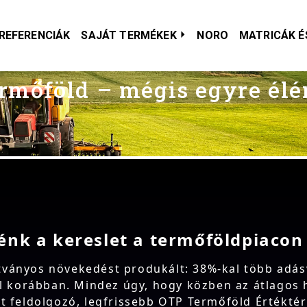
REFERENCIÁK
SAJÁT TERMÉKEK
NORO
MATRICÁK É
rmőföld – mégis egyre élé
énk a kereslet a termőföldpiacon
ványos növekedést produkált: 38%-kal több adásv
el korábban. Mindez úgy, hogy közben az átlagos 
át feldolgozó, legfrissebb OTP Termőföld Értékté