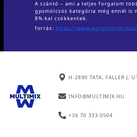
A szántó – ami a teljes forgalom töb
gyümölcsös kategória még ennél is n
8%-kal csökkentek.
forrás:
https://www.agroinform.hu/s
H-2890 TATA, FALLER J. U
INFO@MULTIMIX.HU
+36 70 333 0504