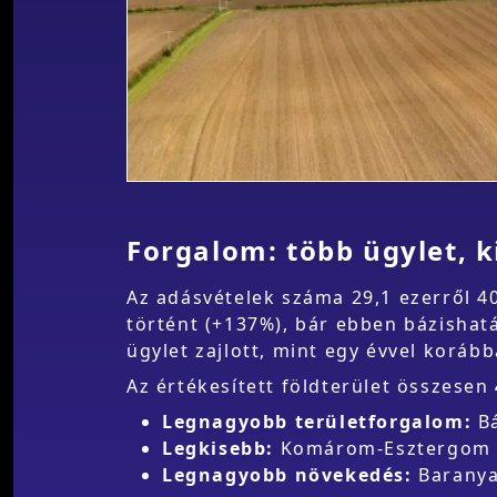
Forgalom: több ügylet, k
Az adásvételek száma 29,1 ezerről 40
történt (+137%), bár ebben bázishat
ügylet zajlott, mint egy évvel korább
Az értékesített földterület összesen
Legnagyobb területforgalom:
Bá
Legkisebb:
Komárom-Esztergom (
Legnagyobb növekedés:
Baranya