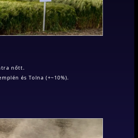
ntra nőtt.
mplén és Tolna (+~10%).