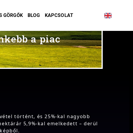
S GÖRGŐK
BLOG
KAPCSOLAT
nkebb a piac
étel történt, és 25%-kal nagyobb
hektárár 5,9%-kal emelkedett – derül
rképből.