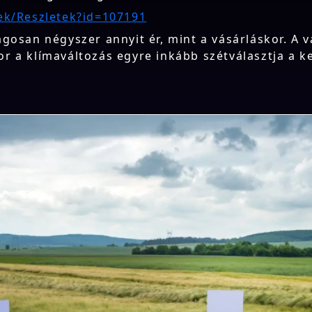
ek/Reszletek?id=107191
gosan négyszer annyit ér, mint a vásárláskor. A v
r a klímaváltozás egyre inkább szétválasztja a k