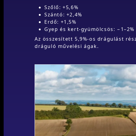
Szőlő: +5,6%
Szántó: +2,4%
Erdő: +1,5%
Gyep és kert-gyümölcsös: −1–2%
Az összesített 5,9%-os drágulást ré
dráguló művelési ágak.