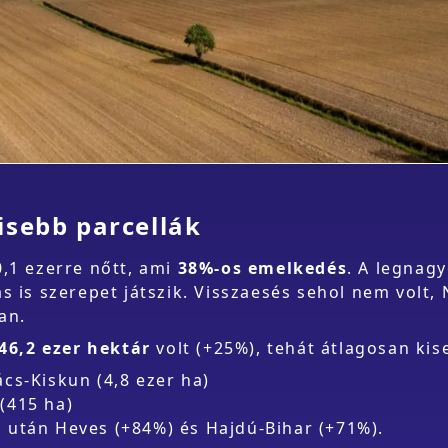
isebb parcellák
,1 ezerre nőtt, ami
38%-os emelkedés
. A legnag
ás is szerepet játszik. Visszaesés sehol nem volt
an.
46,2 ezer hektár
volt (+25%), tehát átlagosan kis
cs-Kiskun (4,8 ezer ha)
415 ha)
 után Heves (+84%) és Hajdú-Bihar (+71%).