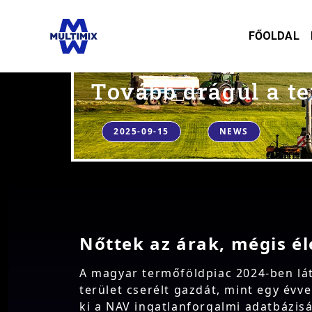
FŐOLDAL
Tovább drágul a te
2025-09-15
NEWS
Nőttek az árak, mégis él
A magyar termőföldpiac 2024-ben lát
terület cserélt gazdát, mint egy évv
ki a NAV ingatlanforgalmi adatbázis