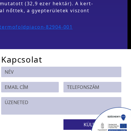
utatott (32,9 ezer hektár). A kert-
l nőttek, a gyepterületek viszont
a-termofoldpiacon-82904-001
Kapcsolat
KÜLDÉS