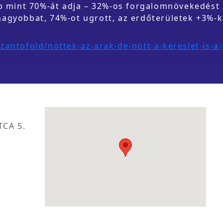
b mint 70%-át adja – 32%-os forgalomnövekedést m
agyobbat, 74%-ot ugrott, az erdőterületek +3%-ka
zantofold/nottek-az-arak-de-nott-a-kereslet-is-
TCA 5.