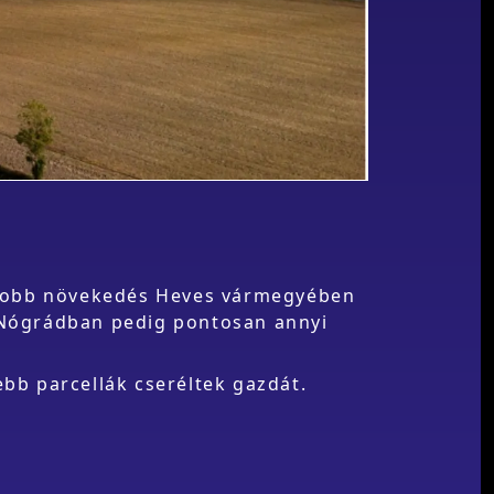
yobb növekedés Heves vármegyében
, Nógrádban pedig pontosan annyi
ebb parcellák cseréltek gazdát.