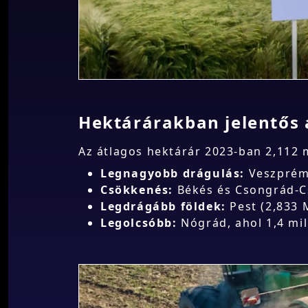
Hektárárakban jelentős a
Az átlagos hektárár 2023-ban 2,112 mi
Legnagyobb drágulás:
Veszprém 
Csökkenés:
Békés és Csongrád-C
Legdrágább földek:
Pest (2,833 M
Legolcsóbb:
Nógrád, ahol 1,4 mill